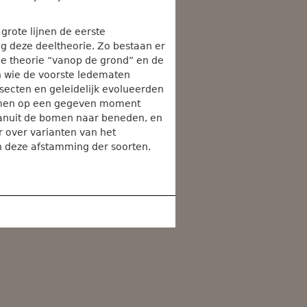
 grote lijnen de eerste
g deze deeltheorie. Zo bestaan er
 de theorie “vanop de grond” en de
n wie de voorste ledematen
nsecten en geleidelijk evolueerden
ommen op een gegeven moment
vanuit de bomen naar beneden, en
er over varianten van het
 deze afstamming der soorten.