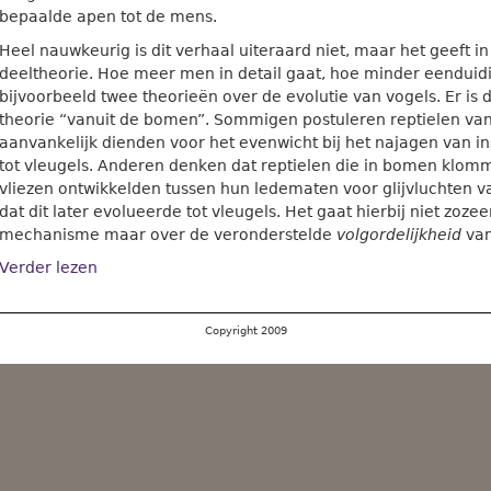
bepaalde apen tot de mens.
Heel nauwkeurig is dit verhaal uiteraard niet, maar het geeft in
deeltheorie. Hoe meer men in detail gaat, hoe minder eenduidi
bijvoorbeeld twee theorieën over de evolutie van vogels. Er is
theorie “vanuit de bomen”. Sommigen postuleren reptielen va
aanvankelijk dienden voor het evenwicht bij het najagen van i
tot vleugels. Anderen denken dat reptielen die in bomen kl
vliezen ontwikkelden tussen hun ledematen voor glijvluchten 
dat dit later evolueerde tot vleugels. Het gaat hierbij niet zoze
mechanisme maar over de veronderstelde
volgordelijkheid
van
Verder lezen
Copyright 2009