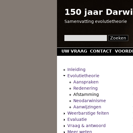
150 jaar Darw
Samenvatting evolutietheorie
Z
Z
o
e
UW VRAAG
CONTACT
VOORD
o
k
H
e
e
o
n
Inleiding
k
Evolutietheorie
o
Aanspraken
v
f
Redenering
e
Afstamming
d
Neodarwinisme
l
m
Aanwijzingen
d
Weerbarstige feiten
e
Evaluatie
n
Vraag & antwoord
Meer weten