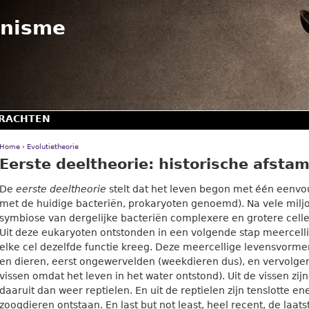
Ga naar navigatie
inisme
RACHTEN
Home
›
Evolutietheorie
U
Eerste deeltheorie: historische afsta
b
De
eerste deeltheorie
stelt dat het leven begon met één eenvou
e
met de huidige bacteriën, prokaryoten genoemd). Na vele milj
n
symbiose van dergelijke bacteriën complexere en grotere cel
t
Uit deze eukaryoten ontstonden in een volgende stap meercell
h
elke cel dezelfde functie kreeg. Deze meercellige levensvorm
i
en dieren, eerst ongewervelden (weekdieren dus), en vervolge
e
vissen omdat het leven in het water ontstond). Uit de vissen zi
r
daaruit dan weer reptielen. En uit de reptielen zijn tenslotte en
zoogdieren ontstaan. En last but not least, heel recent, de laat