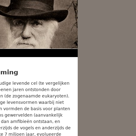
mming
dige levende cel (te vergelijken
oenen jaren ontstonden door
len (de zogenaamde eukaryoten).
ige levensvormen waarbij niet
en vormden de basis voor planten
ns gewervelden (aanvankelijk
jn dan amfibieën ontstaan, en
erzijds de vogels en anderzijds de
ste 7 miljoen jaar, evolueerde